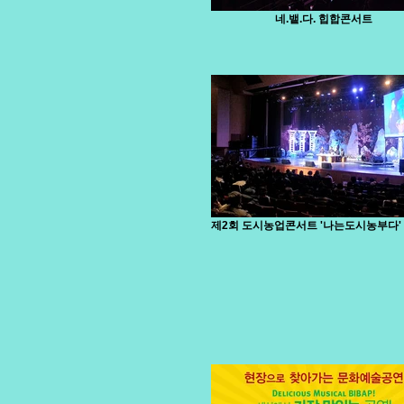
네.뱉.다. 힙합콘서트
제2회 도시농업콘서트 '나는도시농부다' i