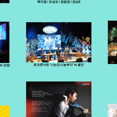
백지영 / 조성모 / 장윤정 / 댄싱9
토크콘서트 '나는도시농부다' in 용인
n 안양